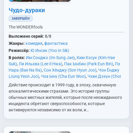
Чудо-дураки
ЗАВЕРШЁН
The WONDERfools
Выложено серий:
8/8
Жанры:
комедия
,
фантастика
Режиссёр:
Ю Инсик (Yoo In Sik)
В ролях:
Им Сонджэ (Im Sung Jae)
,
Ким Хэсук (Kim Hae
Suk)
,
Ли Ильхва (Lee Il Hwa)
,
Пак Ынбин (Park Eun Bin)
,
Пэ
Нара (Bae Na Ra)
,
Сон Хёнджу (Son Hyun Joo)
,
Чон Ёнджу
(Jung Yeon Joo)
,
Чха Ыну (Cha Eun Woo)
,
Чхве Дэхун (Choi
Dae Hoon)
Действие происходит в 1999 году, в эпоху, охваченную
апокалиптическими страхами. Это история группы
обычных местных жителей, которые после неожиданного
инцидента обретают сверхспособности, которые
активируются независимо от их воли, и…