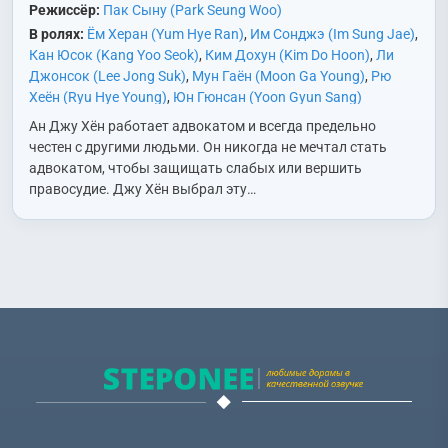
Режиссёр:
Пак Сыну (Park Seung Woo)
В ролях:
Ём Херан (Yum Hye Ran)
,
Им Сонджэ (Im Sung Jae)
,
Кан Юсок (Kang Yoo Seok)
,
Ким Дохун (Kim Do Hoon)
,
Ли
Джонсок (Lee Jong Suk)
,
Мун Гаён (Moon Ga Young)
,
Рю
Хеён (Ryu Hye Young)
,
Юн Гюнсан (Yoon Gyun Sang)
Ан Джу Хён работает адвокатом и всегда предельно
честен с другими людьми. Он никогда не мечтал стать
адвокатом, чтобы защищать слабых или вершить
правосудие. Джу Хён выбрал эту…