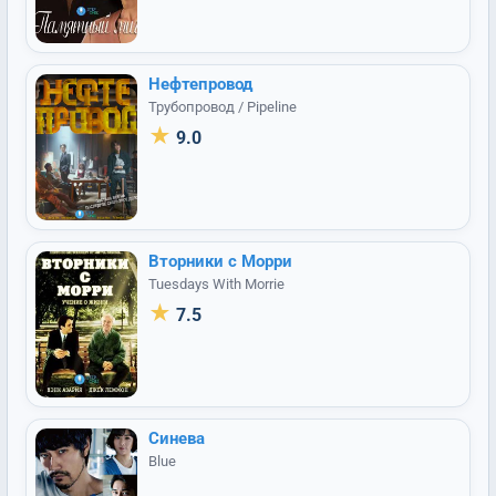
Нефтепровод
Трубопровод / Pipeline
★
9.0
Вторники с Морри
Tuesdays With Morrie
★
7.5
Синева
Blue