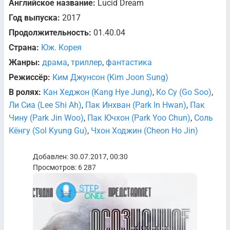
Английское название:
Lucid Dream
Год выпуска:
2017
Продолжительность:
01.40.04
Страна:
Юж. Корея
Жанры:
драма
,
триллер
,
фантастика
Режиссёр:
Ким Джунсон (Kim Joon Sung)
В ролях:
Кан Хеджон (Kang Hye Jung)
,
Ко Су (Go Soo)
,
Ли Сиа (Lee Shi Ah)
,
Пак Инхван (Park In Hwan)
,
Пак
Чину (Park Jin Woo)
,
Пак Ючхон (Park Yoo Chun)
,
Соль
Кёнгу (Sol Kyung Gu)
,
Чхон Ходжин (Cheon Ho Jin)
Добавлен: 30.07.2017, 00:30
Просмотров: 6 287