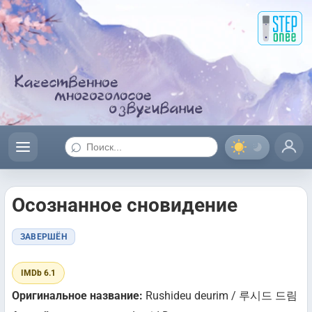
⌕
Осознанное сновидение
ЗАВЕРШЁН
IMDb 6.1
Оригинальное название:
Rushideu deurim / 루시드 드림