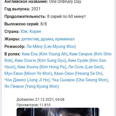
Английское название:
One Ordinary Day
Год выпуска:
2021
Продолжительность:
8 серий по 60 минут
Выложено серий:
8/8
Страна:
Юж. Корея
Жанры:
детектив
,
драма
,
криминал
Режиссёр:
Ли Мёну (Lee Myung Woo)
В ролях:
Ким Ёна (Kim Young Ah)
,
Ким Синрок (Kim Shin
Rok)
,
Ким Сонгю (Kim Sung Gyu)
,
Ким Сухён (Kim Soo
Hyun)
,
Ким Хонпа (Kim Hong Pa)
,
Ли Соль (Lee Seol)
,
Мун Евон (Moon Ye Won)
,
Хван Сеон (Hwang Se On)
,
Чон Джихо (Jung Ji Ho)
,
Чха Сынвон (Cha Seung Won)
,
Ян Гёнвон (Yang Kyung Won)
Добавлен: 27.12.2021, 04:08
Просмотров: 11 810