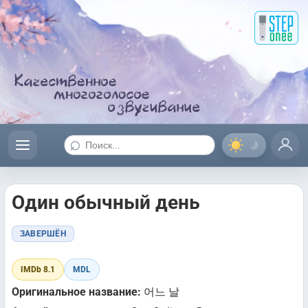
⌕
Один обычный день
ЗАВЕРШЁН
IMDb 8.1
MDL
Оригинальное название:
어느 날