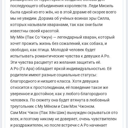
последующего объединения королевств. Леди Мисиль
была одной из его жён, но в этой дораме её скорее всего
мы не увидим. Дорама об учёных-воинах эры Силла,
которых называли хваранами, так как они были
известны своей красотой.
Му Мён (Пак Со Чжун) — легендарный хваран, который
хочет прожить жизнь без сожалений, как собака, и
свободно, как птица. Молодой человек будет
испытывать романтические чувства к девушке А Ро.
Эти чувства расцветут из желания защитить её.
А Ро (Го Ара) обладает яркой индивидуальностью. Её
родители имеют разные социальные статусы:
благородного и низшего класса. Хотя девушка
относится к простолюдинам, её поведение такое же
уверенное и достойное, как у любого благородного
человека. По сюжету она будет втянута в любовный
треугольник с Му Мёном и Сам Мэк Чжоном.
Сам Мэк Чжон (Пак Хён Шик) вынужден скрываться ото
всех, и поэтому никому не доверяет, очень чувствителен
и раздражителен, но после встречи с А Ро начинает