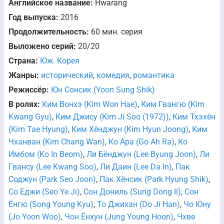
Английское название:
Hwarang
Год выпуска:
2016
Продолжительность:
60 мин. серия
Выложено серий:
20/20
Страна:
Юж. Корея
Жанры:
исторический
,
комедия
,
романтика
Режиссёр:
Юн Сонсик (Yoon Sung Shik)
В ролях:
Ким Вонхэ (Kim Won Hae)
,
Ким Гвангю (Kim
Kwang Gyu)
,
Ким Джису (Kim Ji Soo (1972))
,
Ким Тхэхён
(Kim Tae Hyung)
,
Ким Хёнджун (Kim Hyun Joong)
,
Ким
Чханван (Kim Chang Wan)
,
Ко Ара (Go Ah Ra)
,
Ко
Имбом (Ko In Beom)
,
Ли Бёнджун (Lee Byung Joon)
,
Ли
Гвансу (Lee Kwang Soo)
,
Ли Даин (Lee Da In)
,
Пак
Соджун (Park Seo Joon)
,
Пак Хёнсик (Park Hyung Shik)
,
Со Еджи (Seo Ye Ji)
,
Сон Дониль (Sung Dong Il)
,
Сон
Ёнгю (Song Young Kyu)
,
То Джихан (Do Ji Han)
,
Чо Юну
(Jo Yoon Woo)
,
Чон Ёнхун (Jung Young Hoon)
,
Чхве