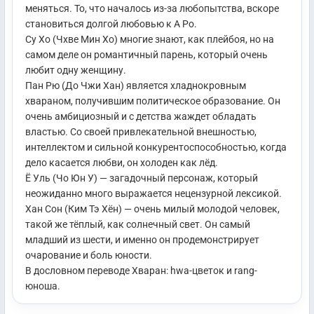
меняться. То, что началось из-за любопытства, вскоре
становиться долгой любовью к А Ро.
Су Хо (Чхве Мин Хо) многие знают, как плейбоя, но на
самом деле он романтичный парень, который очень
любит одну женщину.
Пан Рю (До Чжи Хан) является хладнокровным
хвараном, получившим политическое образование. Он
очень амбициозный и с детства жаждет обладать
властью. Со своей привлекательной внешностью,
интеллектом и сильной конкурентоспособностью, когда
дело касается любви, он холоден как лёд.
Ё Уль (Чо Юн У) — загадочный персонаж, который
неожиданно много выражается нецензурной лексикой.
Хан Сон (Ким Тэ Хён) — очень милый молодой человек,
такой же тёплый, как солнечный свет. Он самый
младший из шести, и именно он продемонстрирует
очарование и боль юности.
В дословном переводе Хваран: hwa-цветок и rang-
юноша.