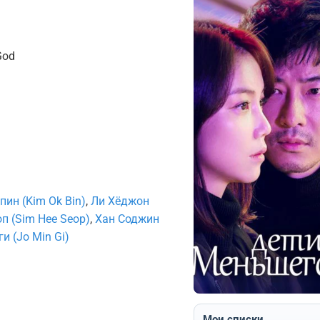
God
пин (Kim Ok Bin)
,
Ли Хёджон
п (Sim Hee Seop)
,
Хан Соджин
и (Jo Min Gi)
Мои списки