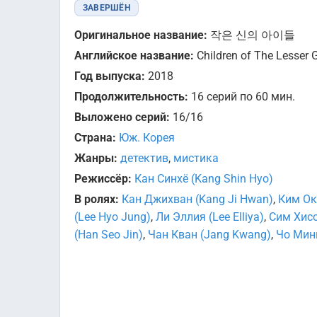
ЗАВЕРШЁН
Оригинальное название:
작은 신의 아이들
Английское название:
Children of The Lesser 
Год выпуска:
2018
Продолжительность:
16 серий по 60 мин.
Выложено серий:
16/16
Страна:
Юж. Корея
Жанры:
детектив
,
мистика
Режиссёр:
Кан Синхё (Kang Shin Hyo)
В ролях:
Кан Джихван (Kang Ji Hwan)
,
Ким Ок
(Lee Hyo Jung)
,
Ли Эллия (Lee Elliya)
,
Сим Хисо
(Han Seo Jin)
,
Чан Кван (Jang Kwang)
,
Чо Минг