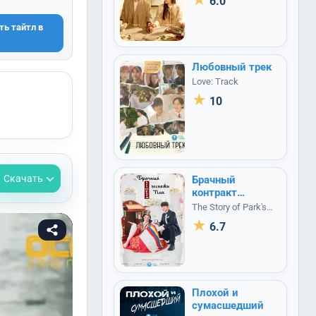
★
6.0
Die
ть тайтл в
Любовный трек
Love: Track
★
10
Скачать
Брачный
контракт
госпожи Пак /
The Story of Park's
История вдовы
Marriage Contract
★
6.7
Пак
Плохой и
сумасшедший