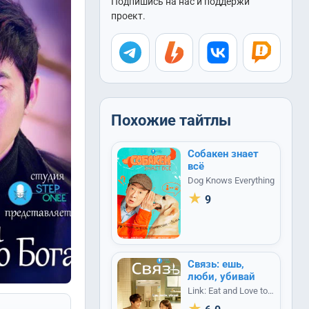
Подпишись на нас и поддержи
проект.
Похожие тайтлы
Собакен знает
всё
Dog Knows Everything
★
9
Связь: ешь,
люби, убивай
Link: Eat and Love to
Kill / Link: Eat, Live,