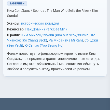
ЗАВЕРШЁН
Ким Сон Даль / Seondal: The Man Who Sells the River / Kim
Sundal
Жанры:
исторический
,
комедия
Режиссёр:
Пак Дэмин (Park Dae Min)
В ролях:
Ким Минсок/Сюмин (Kim Min Seok/Xiumin)
,
Ко
Чхансок (Ko Chang Seok)
,
Ра Миран (Ra Mi Ran)
,
Со Еджи
(Seo Ye Ji)
,
Ю Сынхо (Yoo Seung Ho)
Фильм повествует о фольклорном герое по имени Ким
Сондаль, чьи проделки хранят многочисленные легенды.
Согласно им, этот обаятельный мошенник мог обмануть
любого и получить выгоду практически на ровном…