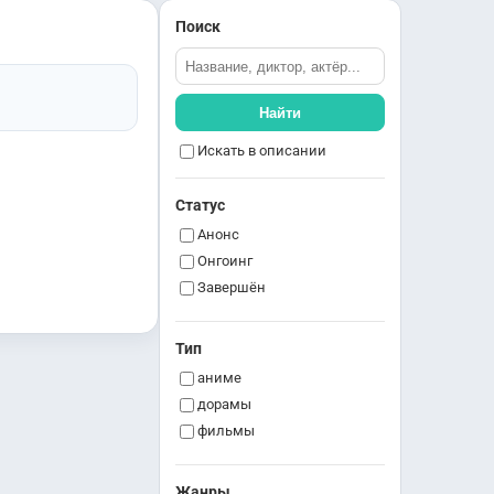
Поиск
Найти
Искать в описании
Статус
Анонс
Онгоинг
Завершён
Тип
аниме
дорамы
фильмы
Жанры