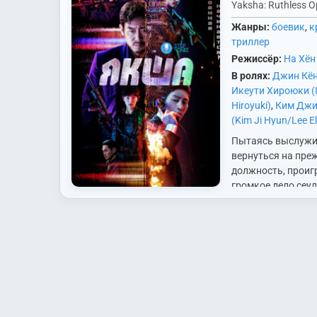
Yaksha: Ruthless O
Жанры:
боевик
,
к
триллер
Режиссёр:
На Хён
В ролях:
Джин Кён 
Икеути Хироюки (I
Hiroyuki)
,
Ким Джи
(Kim Ji Hyun/Lee El
Ричард (Kim Richa
Пытаясь выслужи
(Lee Soo Kyung)
,
П
вернуться на пр
(Park Jin Young)
,
П
должность, прои
Hye Soo)
,
Со Юнхо 
громкое дело сеу
Соль Кёнгу (Sol K
прокурор Хан Джи
Джэрим (Song Jae
отправляется в к
Союн (Jin Seo Yun)
Шэньян, чтобы со
(Yang Dong Geun)
корейского ЦРУ от
действующей…