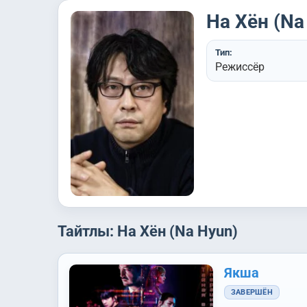
На Хён (Na
Тип:
Режиссёр
Тайтлы: На Хён (Na Hyun)
Якша
ЗАВЕРШЁН