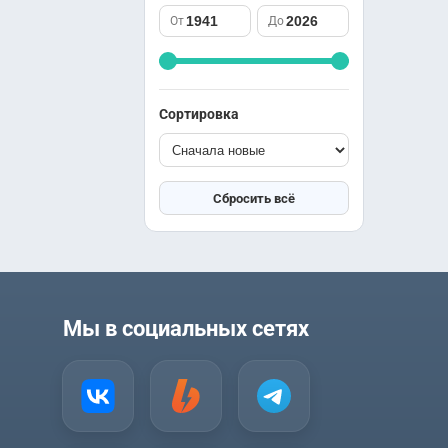
саспенс
Южная Корея
От
До
спорт
Япония
триллер
ужасы
фантастика
Сортировка
фэнтези
школа
юриспруденция
Сбросить всё
Мы в социальных сетях