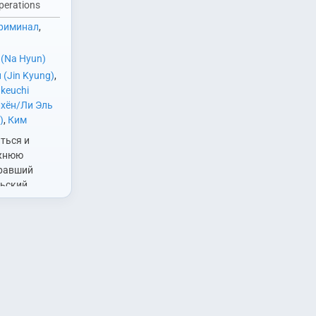
perations
риминал
,
 (Na Hyun)
(Jin Kyung)
,
keuchi
хён/Ли Эль
)
,
Ким
rd)
,
Ли Сугён
ться и
ак Джинён
ежнюю
ак Хесу (Park
гравший
(So Yun Ho)
,
льский
yung Gu)
,
Сон
 Хун
 Rim)
,
Чин
итайский
,
Ян Донгын
ставить для
чёт о работе