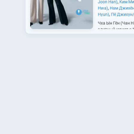
Joon Han)
,
Ким Ми
Hwa)
,
Нам Джихён
Hyun)
,
Пё Джихун/
Hoon/P.O)
,
Со Джо
Чха Ын Гён (Чан На
Jung Yeon)
,
Хан Д
элитный юрист с 
Yi)
,
Чан Нара (Jan
стажем в юридич
Сынхён (Ji Seung 
Тэджон. Её специ
Джэсон (Jung Jae
бракоразводное п
Сохён/Юна (Jeon 
Работая над делам
Hyun/Yuna)
она вскоре…