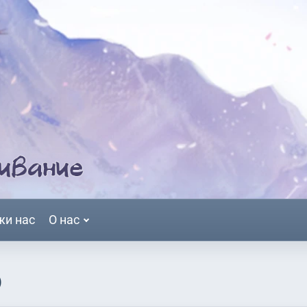
жи нас
О нас
)