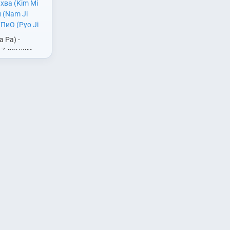
хва (Kim Mi
 (Nam Ji
ПиО (Pyo Ji
нён (Seo
 Ра) -
жэи (Han Jae
17-летним
g Na Ra)
,
Чи
еской фирме
Hyun)
,
Чон
ализация –
 Sung)
,
Чон
раво.
So
и о разводе,