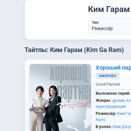
Ким Гарам
Тип:
Режиссёр
Тайтлы: Ким Гарам (Kim Ga Ram)
Хороший пар
ЗАВЕРШЁН
Good Partner
Выложено серий:
Жанры:
драма
,
к
юриспруденция
Режиссёр:
Ким Га
Ram)
В ролях:
Ким Джун