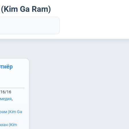
 (Kim Ga Ram)
тнёр
16/16
омедия
,
рам (Kim Ga
хан (Kim