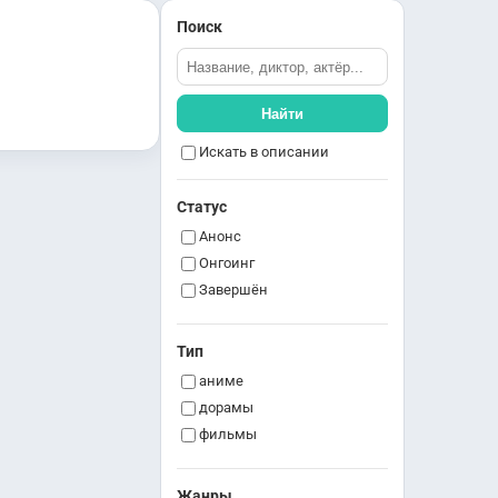
Поиск
Найти
Искать в описании
Статус
Анонс
Онгоинг
Завершён
Тип
аниме
дорамы
фильмы
Жанры