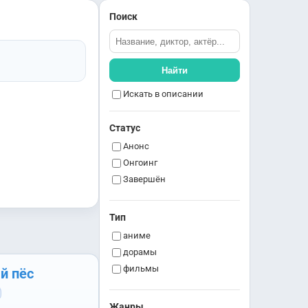
Поиск
Найти
Искать в описании
Статус
Анонс
Онгоинг
Завершён
Тип
аниме
дорамы
фильмы
й пёс
Жанры