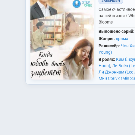
ЗАВЕРШЁН
Самое счастливое
нашей жизни / Wh
Blooms
Выложено серий:
Жанры:
драма
Режиссёр:
Чон Хи
Young)
В ролях:
Ким Ёнху
Hoon)
,
Ли Боён (Le
Ли Джоннам (Lee 
Мин Сонук (Min S
Мун Сонгын (Moon
Ха Чже Хёну 40 ле
Пак Джинён (Park 
привлекательный
Пак Сиён (Park Si 
амбициозный муж
Хансоль (Park Han
успешный бизнесм
Сони (Jeon So Nee
неуклонно прок
(Yoo Ji Tae)
себе путь к к ещё
благополучию и бо
20 он был…