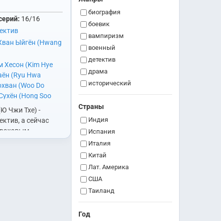
биография
серий:
16/16
боевик
тектив
вампиризм
Хван Ыйгён (Hwang
военный
детектив
м Хесон (Kim Hye
драма
аён (Ryu Hwa
исторический
охван (Woo Do
комедия
Сухён (Hong Soo
Хёкджин (Jang
Страны
криминал
(Ю Чжи Тхе) -
о Джэюн (Jo Jae
медицина
Индия
ктив, а сейчас
хэ (Yoo Ji Tae)
траховым
мелодрама
Испания
ем. Он возглавляет
мистика
Италия
оторая занимается
музыкальный
Китай
 случаев
научная фантастика
Лат. Америка
политика
США
ства.Ким Мин Чжун
приключения
Таиланд
…
психология
Тайвань
романтика
Год
Юж. Корея