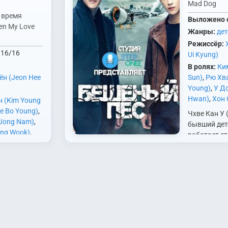
Mad Dog
 время
Выложено 
en My Love
Жанры:
де
Режиссёр:
16/16
Ui Kyung)
В ролях:
Ки
ён (Jeon Hee
Sun)
,
Рю Хв
Young)
,
У Д
Hwan)
,
Хон 
н (Kim Young
Hyun)
,
Чан 
e Bo Young)
,
Чхве Кан У 
Hyuk Jin)
,
Ч
Jong Nam)
,
бывший дете
Yun)
,
Ю Джит
ung Wook)
,
работает с
 Sung Geun)
,
следовател
т. Это
Jin Young)
,
команду, к
,
Yeon)
,
Пак
выявлением
чина и
 Sol)
,
Чон
страхового
ен,
)
,
Ю Джитхэ
мошенниче
ладывающий
(У До Хван)
 дбольшему
гатству. А в