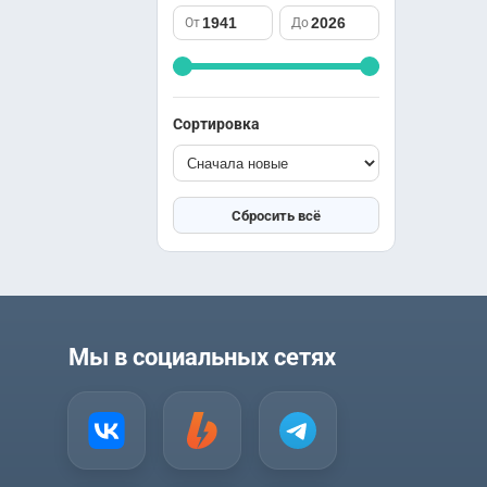
саспенс
Южная Корея
От
До
спорт
Япония
триллер
ужасы
фантастика
Сортировка
фэнтези
школа
юриспруденция
Сбросить всё
Мы в социальных сетях