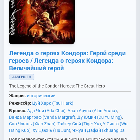
Легенда о героях Кондора: Герой среди
героев / Легенда о героях Кондора:
Величайший герой
ЗАВЕРШЁН
The Legend of the Condor Heroes: The Great Hero
Жанры:
исторический
Режиссёр:
Цуй Харк (Tsui Hark)
В ролях:
Ада Чои (Ada Choi)
,
Алан Аруна (Alan Aruna)
,
Ванда Марграф (Vanda Margraf)
,
Ду Юмин (Du Yu Ming)
,
Сяо Чжань (Xiao Zhan)
,
Тайгер Сюй (Tiger Xu)
,
У Синго (Wu
Hsing Kuo)
,
Ху Цзюнь (Hu Jun)
,
Чжуан Дафэй (Zhuang Da
Fei)
Под предводительством Чингисхана монгольская армия