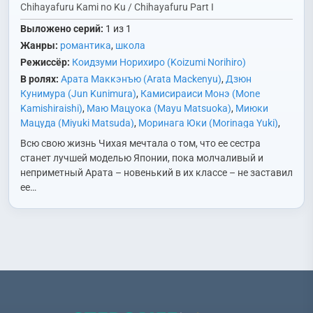
Chihayafuru Kami no Ku / Chihayafuru Part I
Выложено серий:
1 из 1
Жанры:
романтика
,
школа
Режиссёр:
Коидзуми Норихиро (Koizumi Norihiro)
В ролях:
Арата Маккэнъю (Arata Mackenyu)
,
Дзюн
Кунимура (Jun Kunimura)
,
Камисираиси Монэ (Mone
Kamishiraishi)
,
Маю Мацуока (Mayu Matsuoka)
,
Миюки
Мацуда (Miyuki Matsuda)
,
Моринага Юки (Morinaga Yuki)
,
Номура Сюхэй (Shuhei Nomura)
,
Рётаро Сакагути (Ryotaro
Всю свою жизнь Чихая мечтала о том, что ее сестра
Sakaguchi)
,
Симидзу Хироя (Hiroya Shimizu)
,
Хиросэ Судзу
станет лучшей моделью Японии, пока молчаливый и
(Suzu Hirose)
,
Ямото Юма (Yamoto Yuma)
неприметный Арата – новенький в их классе – не заставил
ее…