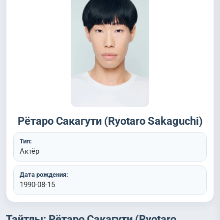
Рётаро Сакагути (Ryotaro Sakaguchi)
Тип:
Актёр
Дата рождения:
1990-08-15
Тайтлы: Рётаро Сакагути (Ryotaro