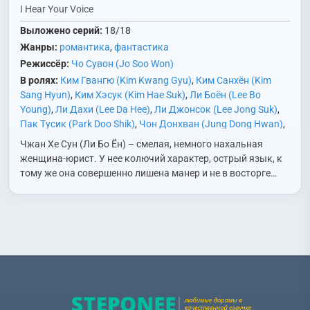
I Hear Your Voice
Выложено серий:
18/18
Жанры:
романтика
,
фантастика
Режиссёр:
Чо Сувон (Jo Soo Won)
В ролях:
Ким Гвангю (Kim Kwang Gyu)
,
Ким Санхён (Kim
Sang Hyun)
,
Ким Хэсук (Kim Hae Suk)
,
Ли Боён (Lee Bo
Young)
,
Ли Дахи (Lee Da Hee)
,
Ли Джонсок (Lee Jong Suk)
,
Пак Тусик (Park Doo Shik)
,
Чон Донхван (Jung Dong Hwan)
,
Чон Унин (Jung Woong In)
,
Чхве Сонджун (Choi Sung Joon)
,
Чжан Хе Сун (Ли Бо Ён) – смелая, немного нахальная
Юн Джусан (Yoon Joo Sang)
,
Юн Санхён (Yoon Sang Hyun
женщина-юрист. У нее колючий характер, острый язык, к
(1973))
тому же она совершенно лишена манер и не в восторге…