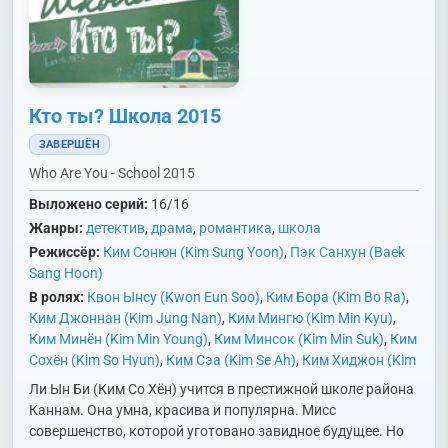
Кто ты? Школа 2015
ЗАВЕРШЁН
Who Are You - School 2015
Выложено серий:
16/16
Жанры:
детектив
,
драма
,
романтика
,
школа
Режиссёр:
Ким Сонюн (Kim Sung Yoon)
,
Пэк Санхун (Baek
Sang Hoon)
В ролях:
Квон Ынсу (Kwon Eun Soo)
,
Ким Бора (Kim Bo Ra)
,
Ким Джоннан (Kim Jung Nan)
,
Ким Мингю (Kim Min Kyu)
,
Ким Минён (Kim Min Young)
,
Ким Минсок (Kim Min Suk)
,
Ким
Сохён (Kim So Hyun)
,
Ким Сэа (Kim Se Ah)
,
Ким Хиджон (Kim
Hee Jung)
,
Ли Джингвон (Lee Jin Kwon)
,
Ли Джонын (Lee
Ли Ын Би (Ким Со Хён) учится в престижной школе района
Jeong Eun)
,
Ли Джэин (Lee Jae In)
,
Ли Дэвид (Lee David)
,
Ли
Каннам. Она умна, красива и популярна. Мисс
Дэён (Lee Dae Yeon)
,
Ли Канмин (Lee Kang Min)
,
Ли Пильмо
совершенство, которой уготовано завидное будущее. Но
(Lee Pil Mo)
,
Ли Сивон (Lee Si Won)
,
Ли Сынхо (Lee Seung