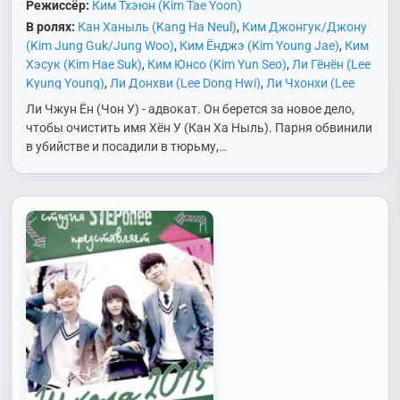
Режиссёр:
Ким Тхэюн (Kim Tae Yoon)
В ролях:
Кан Ханыль (Kang Ha Neul)
,
Ким Джонгук/Джону
(Kim Jung Guk/Jung Woo)
,
Ким Ёнджэ (Kim Young Jae)
,
Ким
Хэсук (Kim Hae Suk)
,
Ким Юнсо (Kim Yun Seo)
,
Ли Гёнён (Lee
Kyung Young)
,
Ли Донхви (Lee Dong Hwi)
,
Ли Чхонхи (Lee
Chung Hee)
,
Пак Тусик (Park Doo Shik)
,
Пак Чхунсон (Park
Ли Чжун Ён (Чон У) - адвокат. Он берется за новое дело,
Choong Sun)
,
Ри Мин (Ri Min)
,
Хан Джэён (Han Jae Young)
чтобы очистить имя Хён У (Кан Ха Ныль). Парня обвинили
в убийстве и посадили в тюрьму,…