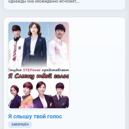
однажды она неожиданно исчезает,…
Ho)
,
Ли Хвагём (Lee Hwa Kyum)
,
Ли Хидо (Lee Hee Do)
,
Ли
Чхохи (Lee Cho Hee)
,
Нам Джухёк (Nam Joo Hyuk)
,
О Юнхон
(Oh Yoon Hong)
,
Пак Асон (Park Ah Sung)
,
Пак Тусик (Park
Doo Shik)
,
Пак Хванхи (Park Hwan Hee)
,
Син Джонгын (Shin
Jung Geun)
,
Хан Сонюн (Han Sung Yun)
,
Чан Инсоп (Jang In
Sub)
,
Чи Хаюн (Ji Ha Yoon)
,
Чо Бёнгю (Cho Byeong Gyu)
,
Чо
Докхён (Jo Duk Hyun)
,
Чо Сухян (Jo Soo Hyang)
,
Чон
Джэын (Jung Jae Eun)
,
Чон Инги (Jung In Gi)
,
Чон Инсо
(Jung In Seo)
,
Чон Мисон (Jeon Mi Sun)
,
Чон Номин (Jun Noh
Min)
,
Чон Суён (Jung Soo Young)
,
Чхве Дэчхоль (Choi Dae
Chul)
,
Чхве Хёын (Choi Hyo Eun)
,
Ю Ёнми (Yoo Yeon Mi)
,
Юк
Сонджэ (Yook Sung Jae)
Я слышу твой голос
ЗАВЕРШЁН